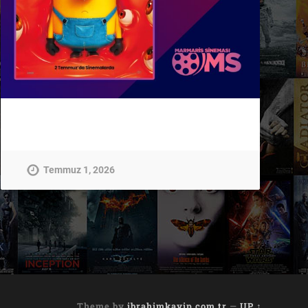
Temmuz 1, 2026
Theme by
ibrahimkayip.com.tr
—
UP ↑